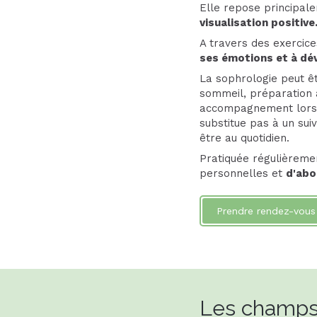
Elle repose principale
visualisation positive
A travers des exercic
ses émotions et à dév
La sophrologie peut êt
sommeil, préparation 
accompagnement lors d
substitue pas à un su
être au quotidien.
Pratiquée régulièreme
personnelles et
d'abo
Prendre rendez-vous
Les champs 