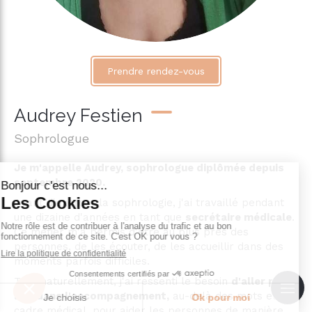
Prendre rendez-vous
Audrey Festien
Sophrologue
Je m'appelle Audrey, sophrologue diplômée depuis
septembre 2020.
Avant d'exercer la sophrologie, j'ai travaillé pendant
une dizaine d'années en tant que
secrétaire médicale
.
Ce métier m'a permis d'être au plus près des
personnes, de les écouter, de les accueillir dans des
moments parfois difficiles.
Très naturellement, j'ai ressenti le besoin
d'aller plus
loin dans l'accompagnement,
au-delà des mots et du
cadre médical, pour aider les personnes de manière