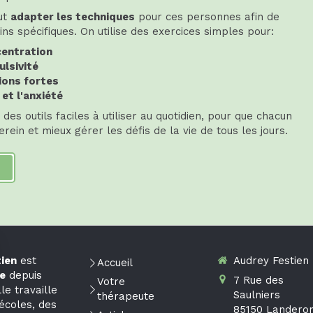
ut
adapter les techniques
pour ces personnes afin de
ns spécifiques. On utilise des exercices simples pour:
centration
ulsivité
ions fortes
et l'anxiété
des outils faciles à utiliser au quotidien, pour que chacun
erein et mieux gérer les défis de la vie de tous les jours.
ien
est
Audrey Festien
Accueil
e
depuis
7 Rue des
Votre
le travaille
Saulniers
thérapeute
écoles, des
85150
Landero