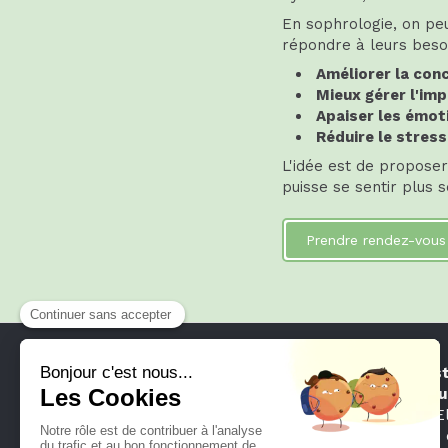
En sophrologie, on pe
répondre à leurs besoi
Améliorer la con
Mieux gérer l'imp
Apaiser les émot
Réduire le stress 
L'idée est de proposer 
puisse se sentir plus s
Prendre rendez-vous
Audrey Fest
sophrologu
5 années. El
auprès des 